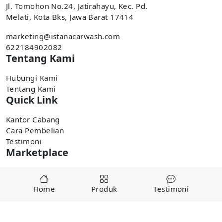
Jl. Tomohon No.24, Jatirahayu, Kec. Pd.
Melati, Kota Bks, Jawa Barat 17414
marketing@istanacarwash.com
622184902082
Tentang Kami
Hubungi Kami
Tentang Kami
Quick Link
Kantor Cabang
Cara Pembelian
Testimoni
Marketplace
Pembelian tersedia di marketplace,
Home
Produk
Testimoni
Tokopedia
Shopee
Copyright ©
2025
alatcucianmobiljakarta.com by