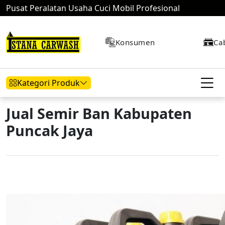
Pusat Peralatan Usaha Cuci Mobil Profesional
Konsumen
Ca
Kategori Produk
Jual Semir Ban Kabupaten
Puncak Jaya
Hidrolik Mobil
Hidrolik Motor
Kompresor
Mesin Air