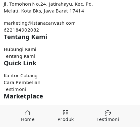
Jl. Tomohon No.24, Jatirahayu, Kec. Pd.
Melati, Kota Bks, Jawa Barat 17414
marketing@istanacarwash.com
622184902082
Tentang Kami
Hubungi Kami
Tentang Kami
Quick Link
Kantor Cabang
Cara Pembelian
Testimoni
Marketplace
Pembelian tersedia di marketplace,
Home
Produk
Testimoni
Tokopedia
Shopee
Copyright ©
2025
alatcucianmobiljakarta.com by