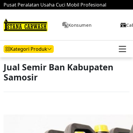
Pusat Peralatan Usaha Cuci Mobil Profesional
Konsumen
Ca
Kategori Produk
Jual Semir Ban Kabupaten
Samosir
Hidrolik Mobil
Hidrolik Motor
Kompresor
Mesin Air