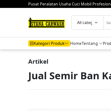
Pusat Peralatan Usaha Cuci Mobil Profesion
Home
Tentang
Pro
Kategori Produk
Artikel
Hidrolik Mobil
Hidrolik Motor
Komp
Jual Semir Ban 
Mesin Air