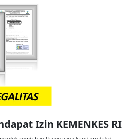
ndapat Izin KEMENKES RI
produk semir ban Ikame yang kami produksi