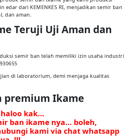
zin edar dari KEMENKES RI, menjadikan semir ban
al, dan aman.
me Teruji Uji Aman dan
si semir ban telah memiliki izin usaha industri
7930655
ian di laboratorium, demi menjaga kualitas
an premium Ikame
. haloo kak…
mir ban ikame nya… boleh,
ubungi kami via chat whatsapp
ya..!!!