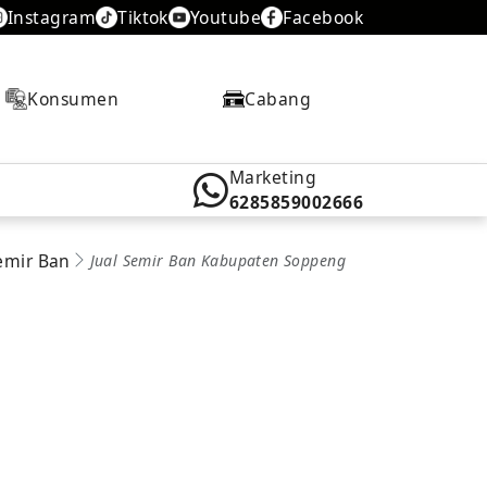
Instagram
Tiktok
Youtube
Facebook
Konsumen
Cabang
Marketing
6285859002666
Semir Ban
Jual Semir Ban Kabupaten Soppeng