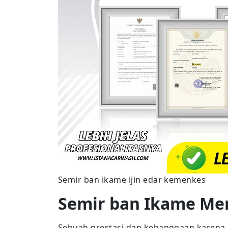
Semir ban ikame ijin edar kemenkes
Semir ban Ikame Me
Sebuah prestasi dan kebanggaan karena 