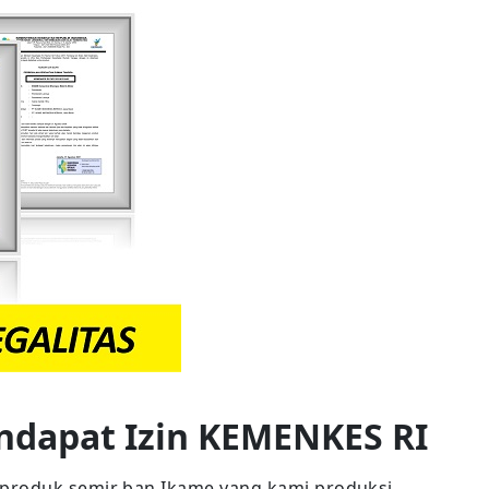
ndapat Izin KEMENKES RI
produk semir ban Ikame yang kami produksi