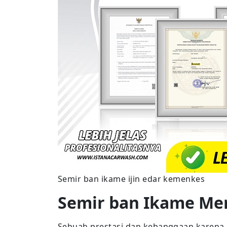
Semir ban ikame ijin edar kemenkes
Semir ban Ikame Me
Sebuah prestasi dan kebanggaan karena 