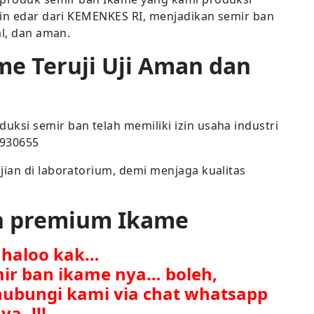
zin edar dari KEMENKES RI, menjadikan semir ban
al, dan aman.
me Teruji Uji Aman dan
si semir ban telah memiliki izin usaha industri
7930655
ian di laboratorium, demi menjaga kualitas
an premium Ikame
. haloo kak…
mir ban ikame nya… boleh,
ubungi kami via chat whatsapp
ya..!!!