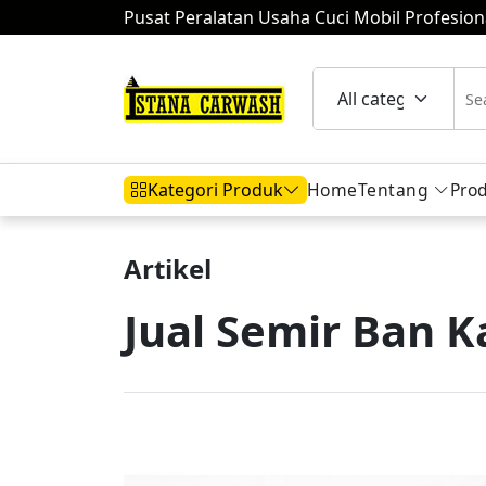
Pusat Peralatan Usaha Cuci Mobil Profesion
Home
Tentang
Pro
Kategori Produk
Artikel
Hidrolik Mobil
Hidrolik Motor
Komp
Jual Semir Ban
Mesin Air