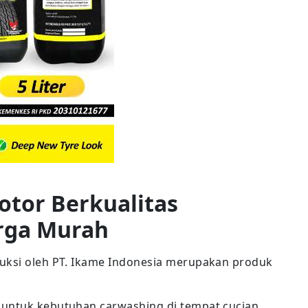
otor Berkualitas
rga Murah
duksi oleh PT. Ikame Indonesia merupakan produk
 untuk kebutuhan carwashing di tempat cucian