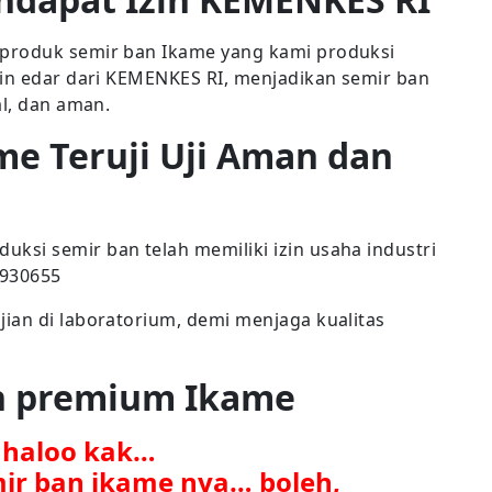
produk semir ban Ikame yang kami produksi
zin edar dari KEMENKES RI, menjadikan semir ban
al, dan aman.
me Teruji Uji Aman dan
si semir ban telah memiliki izin usaha industri
7930655
ian di laboratorium, demi menjaga kualitas
an premium Ikame
. haloo kak…
mir ban ikame nya… boleh,