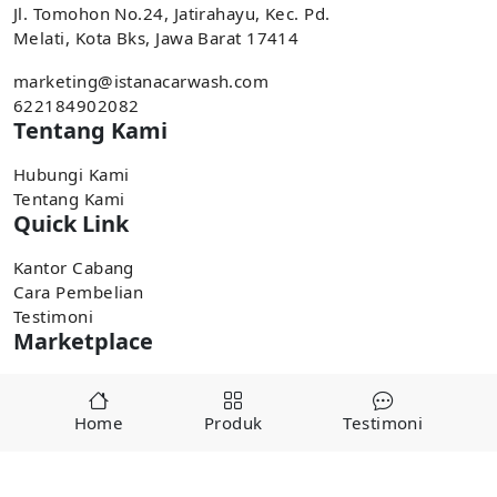
Jl. Tomohon No.24, Jatirahayu, Kec. Pd.
Melati, Kota Bks, Jawa Barat 17414
marketing@istanacarwash.com
622184902082
Tentang Kami
Hubungi Kami
Tentang Kami
Quick Link
Kantor Cabang
Cara Pembelian
Testimoni
Marketplace
Pembelian tersedia di marketplace,
Home
Produk
Testimoni
Tokopedia
Shopee
Copyright ©
2025
alatcucianmobiljakarta.com by