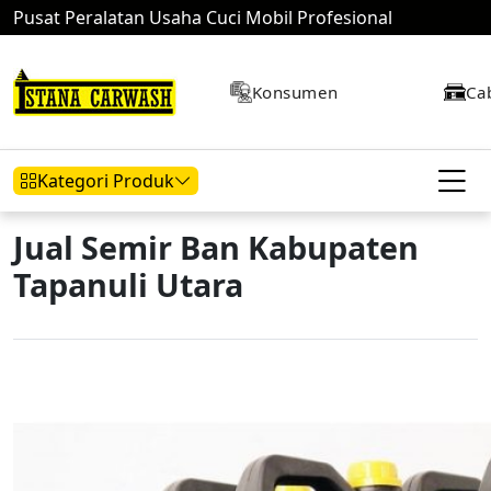
Pusat Peralatan Usaha Cuci Mobil Profesional
Konsumen
Ca
Kategori Produk
Jual Semir Ban Kabupaten
Tapanuli Utara
Hidrolik Mobil
Hidrolik Motor
Kompresor
Mesin Air