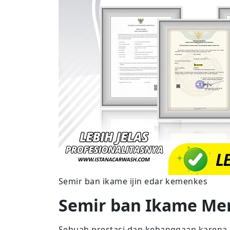
Semir ban ikame ijin edar kemenkes
Semir ban Ikame Me
Sebuah prestasi dan kebanggaan karena 