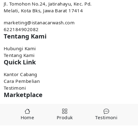
Jl. Tomohon No.24, Jatirahayu, Kec. Pd.
Melati, Kota Bks, Jawa Barat 17414
marketing@istanacarwash.com
622184902082
Tentang Kami
Hubungi Kami
Tentang Kami
Quick Link
Kantor Cabang
Cara Pembelian
Testimoni
Marketplace
Pembelian tersedia di marketplace,
Home
Produk
Testimoni
Tokopedia
Shopee
Copyright ©
2025
alatcucianmobiljakarta.com by