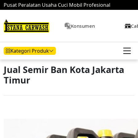
Pusat Peralatan Usaha Cuci Mobil Profesional
Konsumen
Ca
Kategori Produk
Jual Semir Ban Kota Jakarta
Timur
Hidrolik Mobil
Hidrolik Motor
Kompresor
Mesin Air