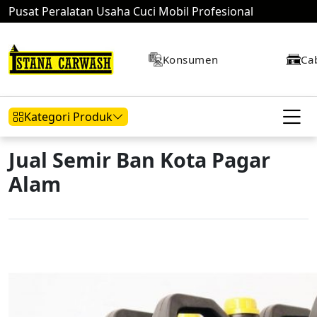
Pusat Peralatan Usaha Cuci Mobil Profesional
Konsumen
Ca
Kategori Produk
Jual Semir Ban Kota Pagar
Alam
Hidrolik Mobil
Hidrolik Motor
Kompresor
Mesin Air