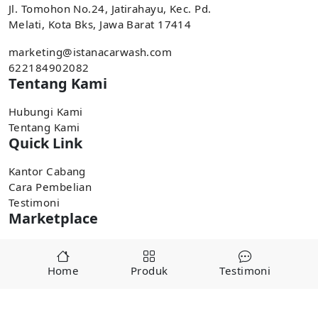
Jl. Tomohon No.24, Jatirahayu, Kec. Pd.
Melati, Kota Bks, Jawa Barat 17414
marketing@istanacarwash.com
622184902082
Tentang Kami
Hubungi Kami
Tentang Kami
Quick Link
Kantor Cabang
Cara Pembelian
Testimoni
Marketplace
Pembelian tersedia di marketplace,
Home
Produk
Testimoni
Tokopedia
Shopee
Copyright ©
2025
alatcucianmobiljakarta.com by